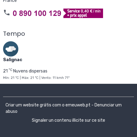
France
Tempo
Salignac
°C
21
Nuvens dispersas
Mín: 21 °C | Máx: 21 °C | Vento: 11 kmh 71°
Criar um website grátis
com o emeuweb.pt -
Denunciar um
abuso
Signaler un contenu illicite sur ce site